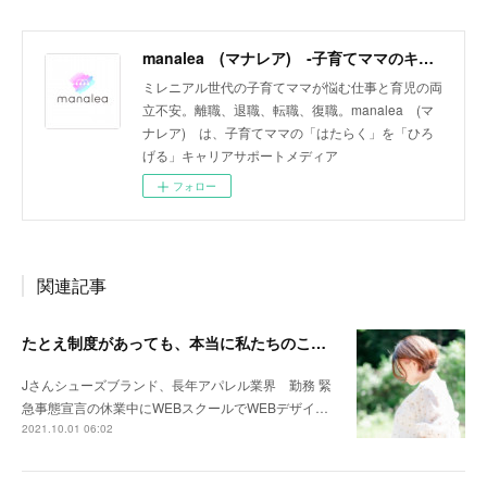
manalea (マナレア) ‐子育てママのキャリアサポートメディア‐
ミレニアル世代の子育てママが悩む仕事と育児の両
立不安。離職、退職、転職、復職。manalea (マ
ナレア) は、子育てママの「はたらく」を「ひろ
げる」キャリアサポートメディア
フォロー
関連記事
たとえ制度があっても、本当に私たちのことをわかってくれていないと感じ追い詰められました
Jさんシューズブランド、長年アパレル業界 勤務 緊
急事態宣言の休業中にWEBスクールでWEBデザイ…
2021.10.01 06:02