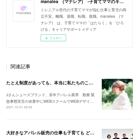
manalea (マナレア) ‐子育てママのキャリアサポートメディア‐
ミレニアル世代の子育てママが悩む仕事と育児の両
立不安。離職、退職、転職、復職。manalea (マ
ナレア) は、子育てママの「はたらく」を「ひろ
げる」キャリアサポートメディア
フォロー
関連記事
たとえ制度があっても、本当に私たちのことをわかってくれていないと感じ追い詰められました
Jさんシューズブランド、長年アパレル業界 勤務 緊
急事態宣言の休業中にWEBスクールでWEBデザイ…
2021.10.01 06:02
大好きなアパレル販売の仕事も子育ても どちらも諦めない新しいはたらき方がここにあります