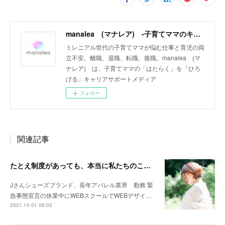
manalea (マナレア) ‐子育てママのキャリアサポートメディア‐
ミレニアル世代の子育てママが悩む仕事と育児の両
立不安。離職、退職、転職、復職。manalea (マ
ナレア) は、子育てママの「はたらく」を「ひろ
げる」キャリアサポートメディア
フォロー
関連記事
たとえ制度があっても、本当に私たちのことをわかってくれていないと感じ追い詰められました
Jさんシューズブランド、長年アパレル業界 勤務 緊
急事態宣言の休業中にWEBスクールでWEBデザイ…
2021.10.01 06:02