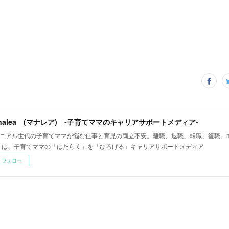
nalea (マナレア) ‐子育てママのキャリアサポートメディア‐
ニアル世代の子育てママが悩む仕事と育児の両立不安。離職、退職、転職、復職。man
 は、子育てママの「はたらく」を「ひろげる」キャリアサポートメディア
フォロー