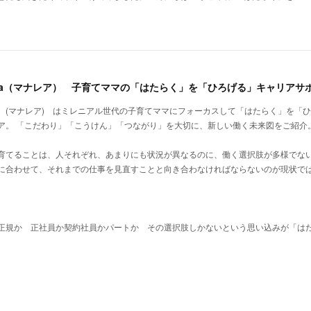
alea（マナレア） 子育てママの「はたらく」を「ひろげる」キャリアサ
lea (マナレア) はミレニアル世代の子育てママにフォーカスして「はたらく」を「
ア。 「こだわり」「こうけん」「つながり」を大切に、新しい働く未来図をご紹介
育てることは、人それぞれ、あまりにも状況が異なるのに、働く選択肢が多様でな
に合わせて、それまでの仕事を見直すことと向き合わなければならないのが現状で
正規か 正社員か契約社員かパートか その選択肢しかないという思い込みが「は