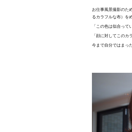
お仕事風景撮影のた
るカラフルな布）を
「この色は似合って
「顔に対してこのカ
今まで自分ではまっ