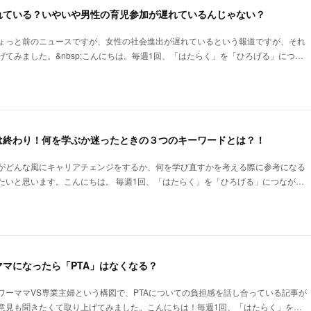
れている？いやいや男性の育児参加が遅れているんじゃない？
ょっと前のニュースですが、女性の社会進出が遅れているという報道ですが、それ
てみました。&nbsp;こんにちは。毎週1回、「はたらく」を「ひろげる」につ…
は終わり！何を学ぶか迷ったときの３つのキーワードとは？！
がどんな風にキャリアチェンジをするか、何を学び直すかを考える際に参考になる
たいと思います。こんにちは。 毎週1回、「はたらく」を「ひろげる」につなが…
マになったら「PTA」はなくなる？
ワーママVS専業主婦という構図で、PTAについての負担感を話し合っている記事が
意見も聞きたくて取り上げてみました。こんにちは！毎週1回、「はたらく」を…