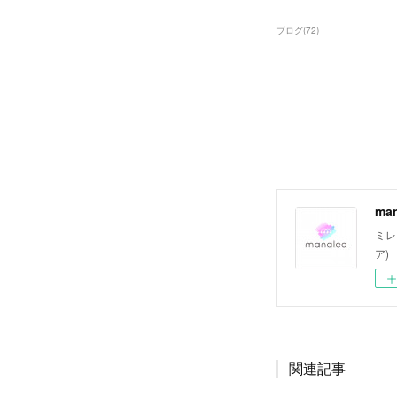
ブログ
(
72
)
ma
ミレ
ア)
関連記事