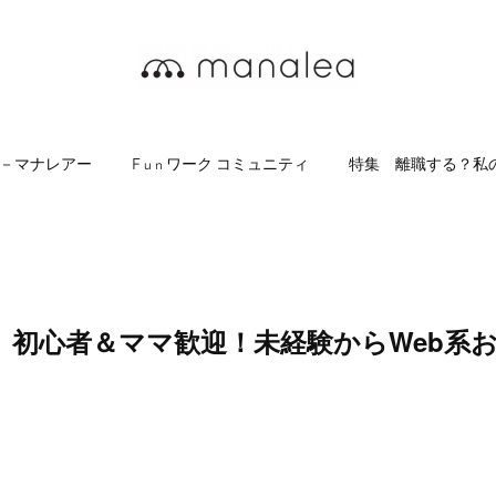
a －マナレアー
F u n ワーク コミュニティ
特集 離職する？私
】初心者＆ママ歓迎！未経験からWeb系